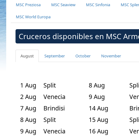
MSC Preziosa
MSC Seaview
MSC Sinfonia
MSC Sple
MSC World Europa
Cruceros disponibles en MSC Arm
August
September
October
November
1 Aug
Split
8 Aug
Spl
2 Aug
Venecia
9 Aug
Ven
7 Aug
Brindisi
14 Aug
Bri
8 Aug
Split
15 Aug
Spl
9 Aug
Venecia
16 Aug
Ven