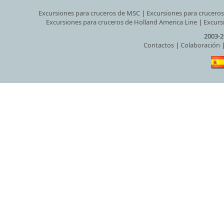
Excursiones para cruceros de MSC
|
Excursiones para crucero
Excursiones para cruceros de Holland America Line
|
Excurs
2003-2
Contactos
|
Colaboración