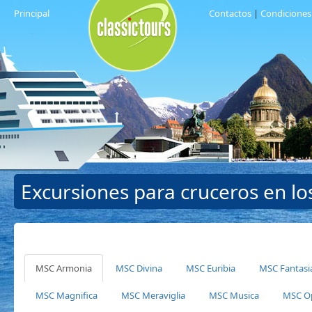
Principal
Contactos
|
Condiciones
Excursiones para cruceros en l
MSC Armonia
MSC Divina
MSC Euribia
MSC Fantasi
MSC Magnifica
MSC Meraviglia
MSC Musica
MSC O