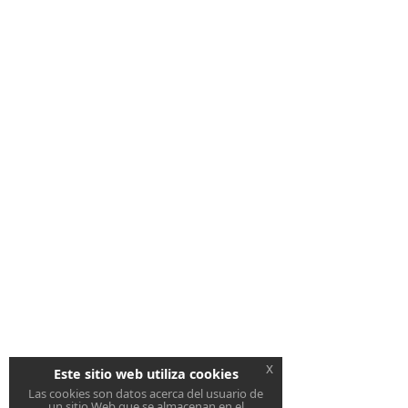
x
Este sitio web utiliza cookies
Las cookies son datos acerca del usuario de
un sitio Web que se almacenan en el