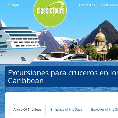
Principal
Contactos
|
Condiciones
Excursiones para cruceros en lo
Caribbean
Allure Of The Seas
Brilliance of the Seas
Explorer of the S