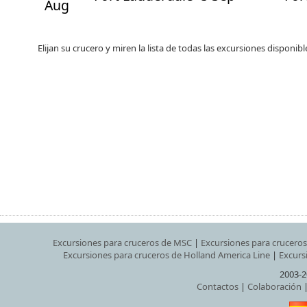
Aug
Elijan su crucero y miren la lista de todas las excursiones disponib
Excursiones para cruceros de MSC
|
Excursiones para crucero
Excursiones para cruceros de Holland America Line
|
Excurs
2003-2
Contactos
|
Colaboración