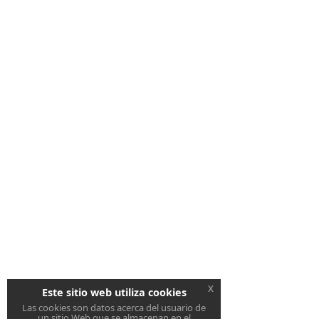
x
Este sitio web utiliza cookies
Las cookies son datos acerca del usuario de
un sitio Web que se almacenan en el