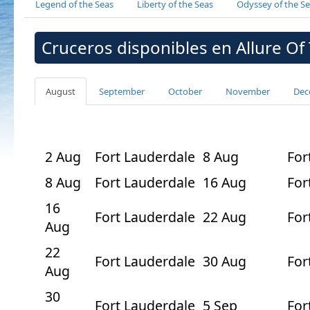
Legend of the Seas
Liberty of the Seas
Odyssey of the S
Cruceros disponibles en Allure Of
August
September
October
November
Dec
2 Aug
Fort Lauderdale
8 Aug
For
8 Aug
Fort Lauderdale
16 Aug
For
16
Fort Lauderdale
22 Aug
For
Aug
22
Fort Lauderdale
30 Aug
For
Aug
30
Fort Lauderdale
5 Sep
For