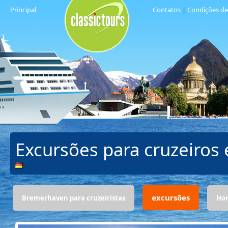
Principal
Contatos
|
Condições d
Excursões para cruzeiro
excursões
Bremerhaven para cruzeiristas
Hor