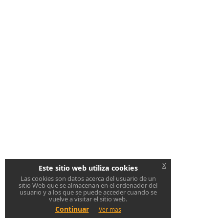
x
Este sitio web utiliza cookies
Las cookies son datos acerca del usuario de un
sitio Web que se almacenan en el ordenador del
usuario y a los que se puede acceder cuando se
vuelve a visitar el sitio web.
Continuar
Ver mas