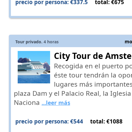
precio por persona: €337.5
total: €675
mos
Tour privado.
4
horas
City Tour de Amst
Recogida en el puerto p
éste tour tendrán la opo
lugares más importante
plaza Dam y el Palacio Real, la Igle
Naciona
...leer más
precio por persona: €544
total: €1088