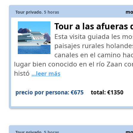
mos
Tour privado.
5
horas
Tour a las afuera
Esta visita guiada les mo
paisajes rurales holand
canales en el camino hac
lugar bien conocido en el río Zaan c
histó
...leer más
precio por persona: €675
total: €1350
mos
Tour privado.
5
horas