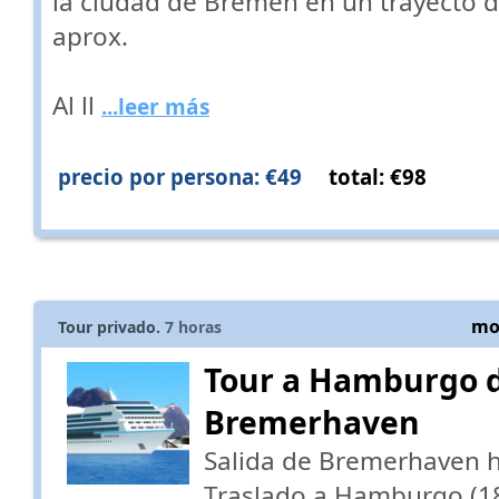
la ciudad de Bremen en un trayecto 
aprox.
Al ll
...leer más
precio por persona: €49
total: €98
mos
Tour privado.
7
horas
Tour a Hamburgo 
Bremerhaven
Salida de Bremerhaven 
Traslado a Hamburgo (18