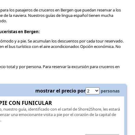
as para los pasajeros de cruceros en Bergen que puedan reservar a los
e de la naviera. Nuestros guías de lingua español tienen mucha
odo.
uceristas en Bergen:
 cómodo y a pie. Se acumulan los descuentos por cada tour reservado.
n el bus turístico con el aire acondicionador. Opción económica. No
recio total y por persona. Para reservar la excursión para cruceros en
mostrar el precio por
personas
PIE CON FUNICULAR
o, nuestro guía, identificado con el cartel de Shore2Shore, les estará
zar una emocionante visita a pie por el corazón de la capital de
.