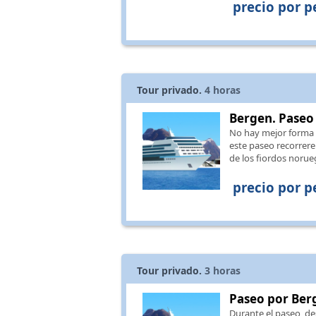
precio por p
Tour privado.
4
horas
Bergen. Paseo 
No hay mejor forma 
este paseo recorrere
de los fiordos noru
precio por p
Tour privado.
3
horas
Paseo por Berg
Durante el paseo, de