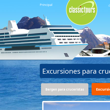
Principal
¿
Excursiones para cr
Excursi
Bergen para cruceristas