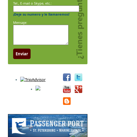
Tel., E-mail o Skype, etc.:
¡Deje su numero y le llamaremos!
Mensaje:
Enviar