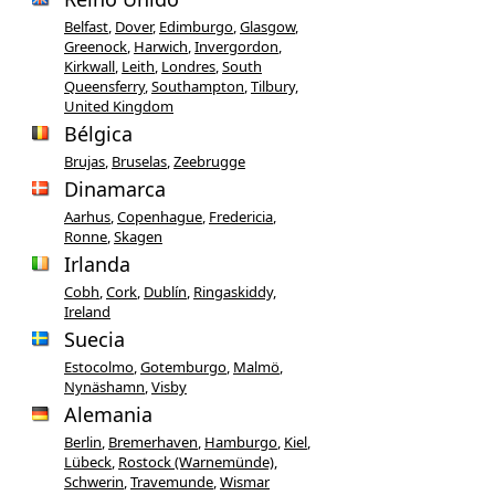
Belfast
,
Dover
,
Edimburgo
,
Glasgow
,
Greenock
,
Harwich
,
Invergordon
,
Kirkwall
,
Leith
,
Londres
,
South
Queensferry
,
Southampton
,
Tilbury,
United Kingdom
Bélgica
Brujas
,
Bruselas
,
Zeebrugge
Dinamarca
Aarhus
,
Copenhague
,
Fredericia
,
Ronne
,
Skagen
Irlanda
Cobh
,
Cork
,
Dublín
,
Ringaskiddy,
Ireland
Suecia
Estocolmo
,
Gotemburgo
,
Malmö
,
Nynäshamn
,
Visby
Alemania
Berlin
,
Bremerhaven
,
Hamburgo
,
Kiel
,
Lübeck
,
Rostock (Warnemünde)
,
Schwerin
,
Travemunde
,
Wismar