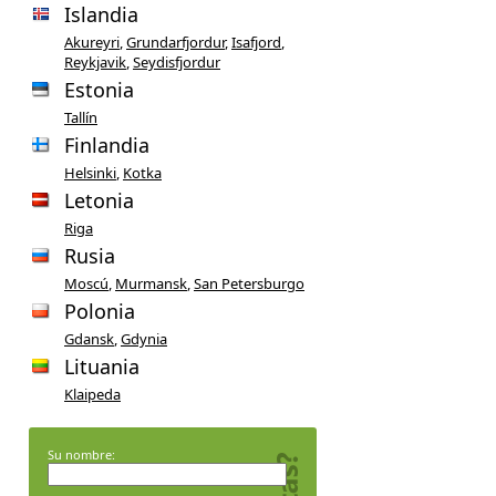
Islandia
Akureyri
,
Grundarfjordur
,
Isafjord
,
Reykjavik
,
Seydisfjordur
Estonia
Tallín
Finlandia
Helsinki
,
Kotka
Letonia
Riga
Rusia
Moscú
,
Murmansk
,
San Petersburgo
Polonia
Gdansk
,
Gdynia
Lituania
Klaipeda
Su nombre: