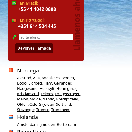
En Brazil:
+55 41 4042 0808
En Portugal:
+351 914 524 445
Devolver llamada
Noruega
Alesund
,
Alta
,
Andalsnes
,
Bergen
,
Bodo
,
Eidfjord
,
Flam
,
Geiranger
,
Haugesund
,
Hellesylt
,
Honnigsvag
,
Kristiansand
,
Leknes
,
Longyearbyen
,
Maloy
,
Molde
,
Narvik
,
Nordfjordeid
,
Olden
,
Oslo
,
Skjolden
,
Sortland
,
Stavanger
,
Tromso
,
Trondheim
Holanda
Amsterdam
,
Ijmuiden
,
Rotterdam
Reino Unido