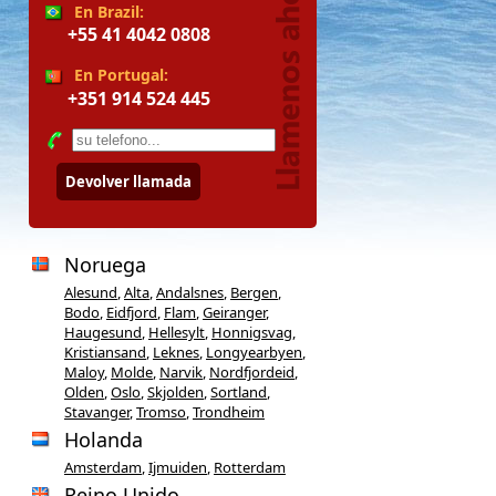
En Brazil:
+55 41 4042 0808
En Portugal:
+351 914 524 445
Devolver llamada
Noruega
Alesund
,
Alta
,
Andalsnes
,
Bergen
,
Bodo
,
Eidfjord
,
Flam
,
Geiranger
,
Haugesund
,
Hellesylt
,
Honnigsvag
,
Kristiansand
,
Leknes
,
Longyearbyen
,
Maloy
,
Molde
,
Narvik
,
Nordfjordeid
,
Olden
,
Oslo
,
Skjolden
,
Sortland
,
Stavanger
,
Tromso
,
Trondheim
Holanda
Amsterdam
,
Ijmuiden
,
Rotterdam
Reino Unido