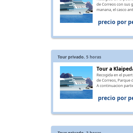
de Correos con sus g
manana, el casco an
precio por p
Tour privado.
5
horas
Tour a Klaiped
Recogida en el puert
de Correos, Parque de
A continuacion parti
precio por p
Tour privado.
3
horas