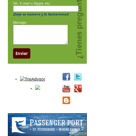
Tel., E-mail o Skype, etc.:
¡Deje su numero y le llamaremos!
Mensaje:
Enviar