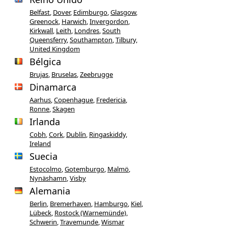
Belfast
,
Dover
,
Edimburgo
,
Glasgow
,
Greenock
,
Harwich
,
Invergordon
,
Kirkwall
,
Leith
,
Londres
,
South
Queensferry
,
Southampton
,
Tilbury,
United Kingdom
Bélgica
Brujas
,
Bruselas
,
Zeebrugge
Dinamarca
Aarhus
,
Copenhague
,
Fredericia
,
Ronne
,
Skagen
Irlanda
Cobh
,
Cork
,
Dublín
,
Ringaskiddy,
Ireland
Suecia
Estocolmo
,
Gotemburgo
,
Malmö
,
Nynäshamn
,
Visby
Alemania
Berlin
,
Bremerhaven
,
Hamburgo
,
Kiel
,
Lübeck
,
Rostock (Warnemünde)
,
Schwerin
,
Travemunde
,
Wismar