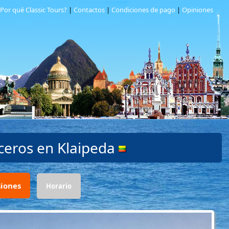
Por qué Classic Tours?
|
Contactos
|
Condiciones de pago
|
Opiniones
uceros en
Klaipeda
siones
Horario