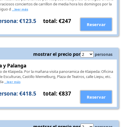
raciosos conciertos de carrillon de media hora los domingos por la
tiguo d
...leer más
ersona: €123.5
total: €247
Reservar
mostrar el precio por
personas
a y Palanga
o de Klaipeda. Por la mañana visita panoramica de Klaipeda: Oficina
 Esculturas, Castillo Memelburg, Plaza de Teatros, calle Liepu, etc.
da
...leer más
ersona: €418.5
total: €837
Reservar
mostrar el precio por
personas