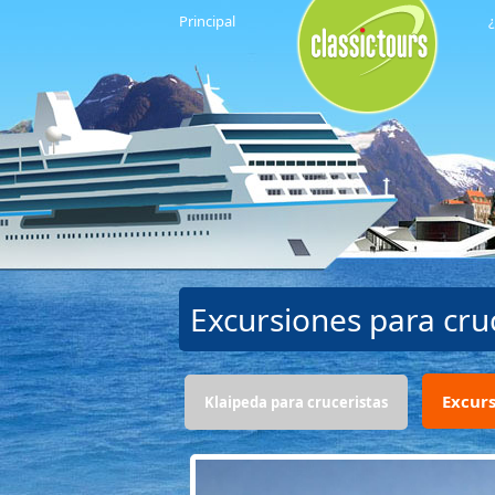
Principal
¿
Excursiones para cr
Excur
Klaipeda para cruceristas