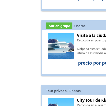
Tour en grupo.
3
horas
Visita a la ciu
Recogida en puerto 
Klaipeda está situada
istmo de Kurlandia 
precio por p
Tour privado.
3
horas
City tour de Kl
Recogida en el puert