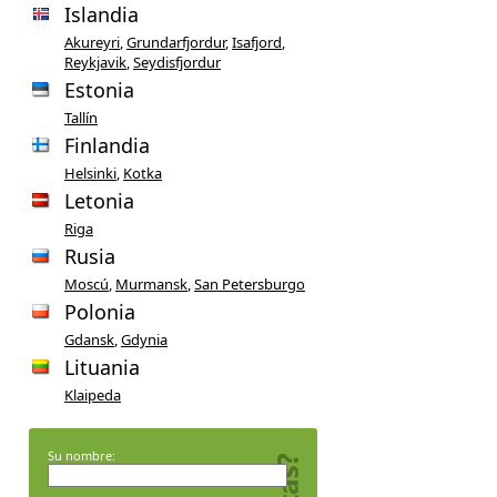
Islandia
Akureyri
,
Grundarfjordur
,
Isafjord
,
Reykjavik
,
Seydisfjordur
Estonia
Tallín
Finlandia
Helsinki
,
Kotka
Letonia
Riga
Rusia
Moscú
,
Murmansk
,
San Petersburgo
Polonia
Gdansk
,
Gdynia
Lituania
Klaipeda
Su nombre: