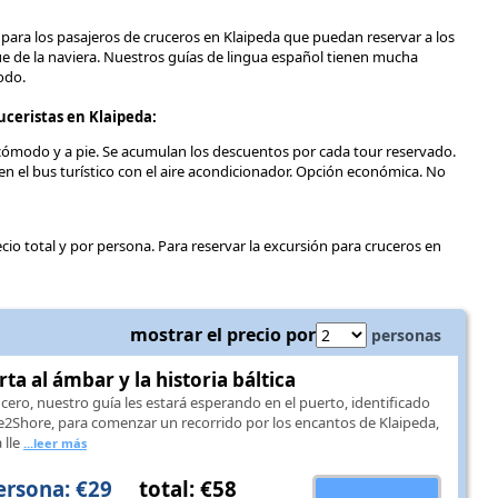
s para los pasajeros de cruceros en Klaipeda que puedan reservar a los
e de la naviera. Nuestros guías de lingua español tienen mucha
odo.
ceristas en Klaipeda:
 cómodo y a pie. Se acumulan los descuentos por cada tour reservado.
n el bus turístico con el aire acondicionador. Opción económica. No
recio total y por persona. Para reservar la excursión para cruceros en
mostrar el precio por
personas
a al ámbar y la historia báltica
ucero, nuestro guía les estará esperando en el puerto, identificado
re2Shore, para comenzar un recorrido por los encantos de Klaipeda,
 lle
...leer más
ersona: €29
total: €58