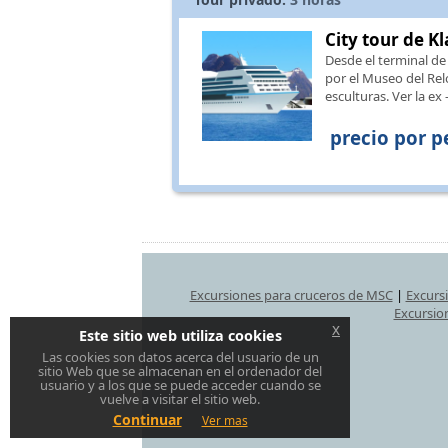
City tour de K
Desde el terminal de 
por el Museo del Relo
esculturas. Ver la ex 
precio por p
Excursiones para cruceros de MSC
|
Excurs
Excursio
x
Este sitio web utiliza cookies
Las cookies son datos acerca del usuario de un
sitio Web que se almacenan en el ordenador del
usuario y a los que se puede acceder cuando se
vuelve a visitar el sitio web.
Continuar
Ver mas