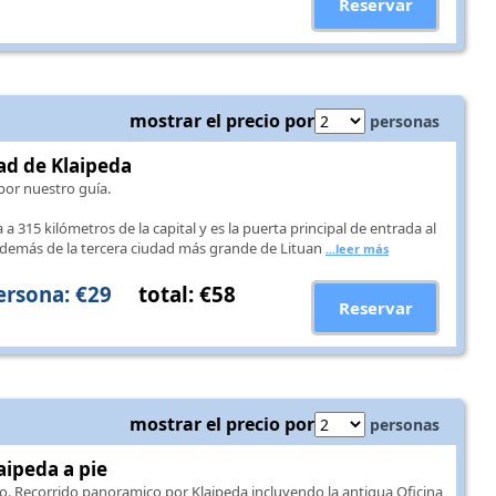
Reservar
mostrar el precio por
personas
dad de Klaipeda
por nuestro guía.
 a 315 kilómetros de la capital y es la puerta principal de entrada al
además de la tercera ciudad más grande de Lituan
...leer más
ersona: €29
total: €58
Reservar
mostrar el precio por
personas
aipeda a pie
o. Recorrido panoramico por Klaipeda incluyendo la antigua Oficina