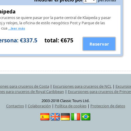
laipeda
cruceros se quiere pasar por la parte central de Klaipeda y pasar
j y relojes, la oficina de estilo neogótico Post y Parque de las
- cua
...leer más
ersona: €337.5
total: €675
Reservar
iones para cruceros de Costa
|
Excursiones para cruceros de NCL
|
Excursio
nes para cruceros de Royal Caribbean
|
Excursiones para cruceros de Prince
2003-2018 Classic Tours Ltd.
Contactos
|
Colaboración
|
Política de cookies
|
Proteccion de datos