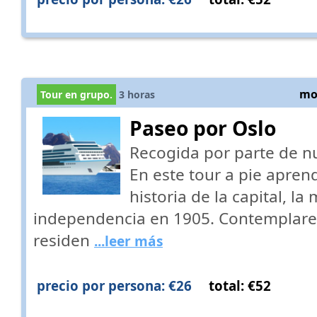
mos
Tour en grupo.
3
horas
Paseo por Oslo
Recogida por parte de n
En este tour a pie apre
historia de la capital, l
independencia en 1905. Contemplarem
residen
...leer más
precio por persona: €26
total: €52