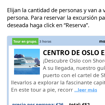
Elijan la cantidad de personas y van a v
persona. Para reservar la excursión p
deseada haga click en “Reserva”.
mos
Tour en grupo.
3
horas
CENTRO DE OSLO E
¡Descubre Oslo con Shor
A su llegada, nuestro guí
puerto con el cartel de 
llevarlos a explorar la fascinante cap
En este tour a pie, recorr
...leer más
precio por persona: €26
total: €52