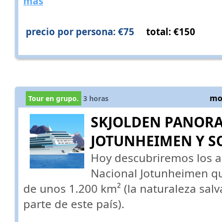
más
precio por persona: €75
total: €150
mos
Tour en grupo.
3
horas
SKJOLDEN PANOR
JOTUNHEIMEN Y S
Hoy descubriremos los a
Nacional Jotunheimen qu
de unos 1.200 km² (la naturaleza sal
parte de este país).