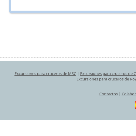
Excursiones para cruceros de MSC
|
Excursiones para cruceros de 
Excursiones para cruceros de Ro
Contactos
|
Colabor