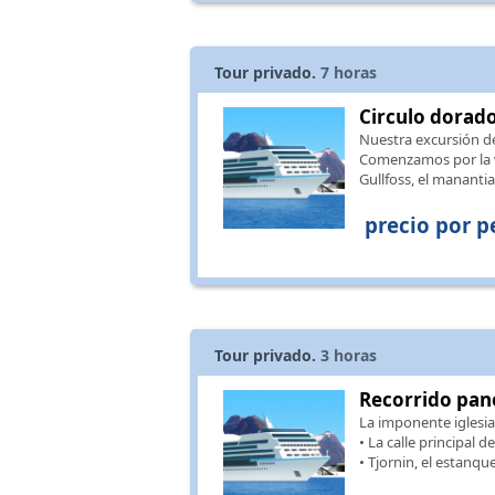
Tour privado.
7
horas
Circulo dorado
Nuestra excursión de
Comenzamos por la vis
Gullfoss, el manantia
precio por p
Tour privado.
3
horas
Recorrido pan
La imponente iglesia
• La calle principal 
• Tjornin, el estanqu