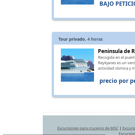
BAJO PETIC
Tour privado.
4
horas
Peninsula de R
Recogida en el puert
Reykjanes es un verd
actividad sísmica y 
precio por p
Excursiones para cruceros de MSC
|
Excurs
Excursio