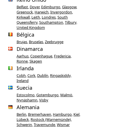
Belfast
,
Dover
,
Edimburgo
,
Glasgow
,
Greenock
,
Harwich
,
Invergordon
,
Kirkwall
,
Leith
,
Londres
,
South
Queensferry
,
Southampton
,
Tilbury,
United Kingdom
Bélgica
Brujas
,
Bruselas
,
Zeebrugge
Dinamarca
Aarhus
,
Copenhague
,
Fredericia
,
Ronne
,
Skagen
Irlanda
Cobh
,
Cork
,
Dublín
,
Ringaskiddy,
Ireland
Suecia
Estocolmo
,
Gotemburgo
,
Malmö
,
Nynäshamn
,
Visby
Alemania
Berlin
,
Bremerhaven
,
Hamburgo
,
Kiel
,
Lübeck
,
Rostock (Warnemünde)
,
Schwerin
,
Travemunde
,
Wismar