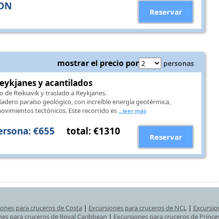
ION
Reservar
mostrar el precio por
personas
eykjanes y acantilados
o de Reikiavik y traslado a Reykjanes.
adero paraíso geológico, con increíble energía geotérmica,
movimientos tectónicos. Este recorrido es
...leer más
ersona: €655
total: €1310
Reservar
iones para cruceros de Costa
|
Excursiones para cruceros de NCL
|
Excursio
nes para cruceros de Royal Caribbean
|
Excursiones para cruceros de Prince