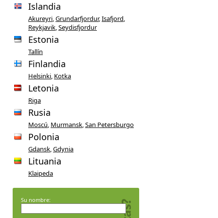
Islandia
Akureyri
,
Grundarfjordur
,
Isafjord
,
Reykjavik
,
Seydisfjordur
Estonia
Tallín
Finlandia
Helsinki
,
Kotka
Letonia
Riga
Rusia
Moscú
,
Murmansk
,
San Petersburgo
Polonia
Gdansk
,
Gdynia
Lituania
Klaipeda
Su nombre: