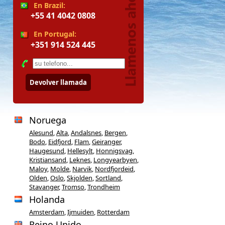
En Brazil:
+55 41 4042 0808
En Portugal:
+351 914 524 445
Devolver llamada
Noruega
Alesund
,
Alta
,
Andalsnes
,
Bergen
,
Bodo
,
Eidfjord
,
Flam
,
Geiranger
,
Haugesund
,
Hellesylt
,
Honnigsvag
,
Kristiansand
,
Leknes
,
Longyearbyen
,
Maloy
,
Molde
,
Narvik
,
Nordfjordeid
,
Olden
,
Oslo
,
Skjolden
,
Sortland
,
Stavanger
,
Tromso
,
Trondheim
Holanda
Amsterdam
,
Ijmuiden
,
Rotterdam
Reino Unido