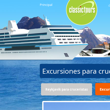
Principal
¿
Excursiones para cr
Excur
Reykjavik para cruceristas