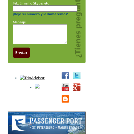
Tel., E-mail o Skype, etc.:
¡Deje su numero y le llamaremos!
Mensaje:
Enviar