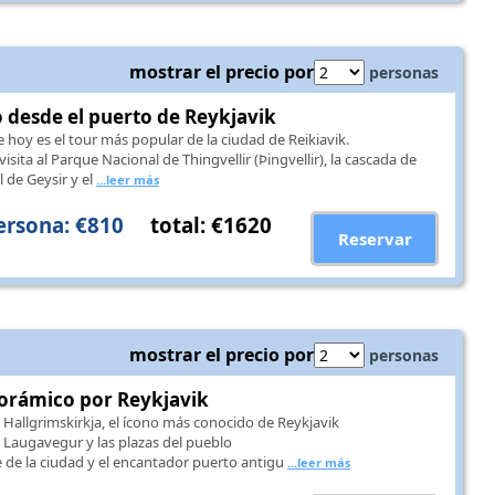
mostrar el precio por
personas
 desde el puerto de Reykjavik
 hoy es el tour más popular de la ciudad de Reikiavik.
ita al Parque Nacional de Thingvellir (Þingvellir), la cascada de
l de Geysir y el
...leer más
ersona: €810
total: €1620
Reservar
mostrar el precio por
personas
orámico por Reykjavik
 Hallgrimskirkja, el ícono más conocido de Reykjavik
de Laugavegur y las plazas del pueblo
e de la ciudad y el encantador puerto antigu
...leer más