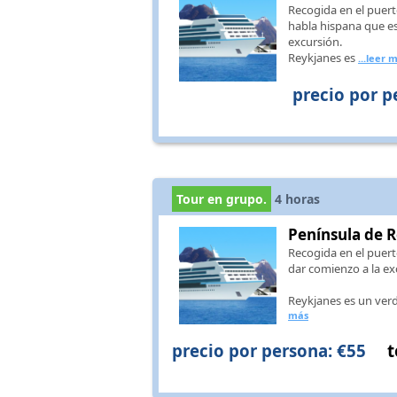
Recogida en el puert
habla hispana que es
excursión.
Reykjanes es
...leer 
precio por p
Tour en grupo.
4
horas
Península de R
Recogida en el puert
dar comienzo a la ex
Reykjanes es un verd
más
precio por persona: €55
t