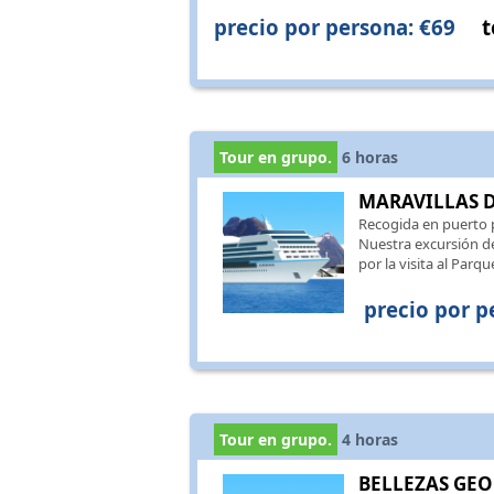
precio por persona: €69
t
Tour en grupo.
6
horas
MARAVILLAS D
Recogida en puerto 
Nuestra excursión d
por la visita al Parqu
precio por p
Tour en grupo.
4
horas
BELLEZAS GEO