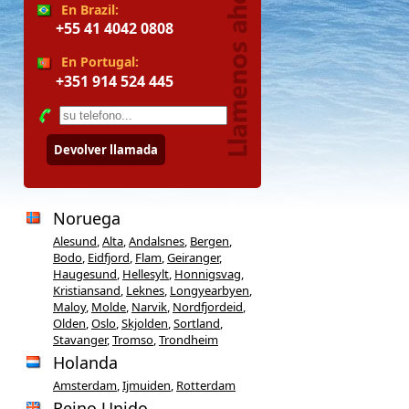
En Brazil:
+55 41 4042 0808
En Portugal:
+351 914 524 445
Devolver llamada
Noruega
Alesund
,
Alta
,
Andalsnes
,
Bergen
,
Bodo
,
Eidfjord
,
Flam
,
Geiranger
,
Haugesund
,
Hellesylt
,
Honnigsvag
,
Kristiansand
,
Leknes
,
Longyearbyen
,
Maloy
,
Molde
,
Narvik
,
Nordfjordeid
,
Olden
,
Oslo
,
Skjolden
,
Sortland
,
Stavanger
,
Tromso
,
Trondheim
Holanda
Amsterdam
,
Ijmuiden
,
Rotterdam
Reino Unido