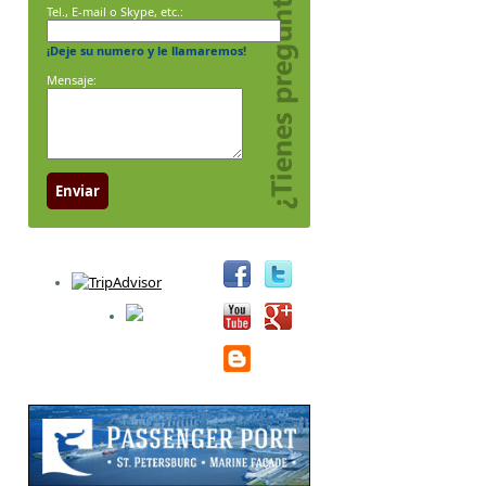
Tel., E-mail o Skype, etc.:
¡Deje su numero y le llamaremos!
Mensaje:
Enviar