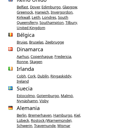
Belfast
,
Dover
,
Edimburgo
,
Glasgow
,
Greenock
,
Harwich
,
Invergordon
,
Kirkwall
,
Leith
,
Londres
,
South
Queensferry
,
Southampton
,
Tilbury,
United Kingdom
Bélgica
Brujas
,
Bruselas
,
Zeebrugge
Dinamarca
Aarhus
,
Copenhague
,
Fredericia
,
Ronne
,
Skagen
Irlanda
Cobh
,
Cork
,
Dublín
,
Ringaskiddy,
Ireland
Suecia
Estocolmo
,
Gotemburgo
,
Malmö
,
Nynäshamn
,
Visby
Alemania
Berlin
,
Bremerhaven
,
Hamburgo
,
Kiel
,
Lübeck
,
Rostock (Warnemünde)
,
Schwerin
,
Travemunde
,
Wismar