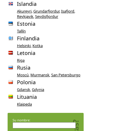
Islandia
Akureyri
,
Grundarfjordur
,
Isafjord
,
Reykjavik
,
Seydisfjordur
Estonia
Tallín
Finlandia
Helsinki
,
Kotka
Letonia
Riga
Rusia
Moscú
,
Murmansk
,
San Petersburgo
Polonia
Gdansk
,
Gdynia
Lituania
Klaipeda
Su nombre: