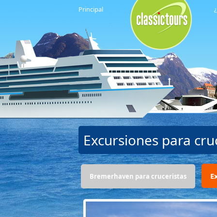
Principal
¿
Excursiones para cr
E
Bremerhaven para cruceristas