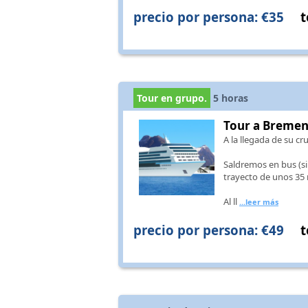
precio por persona: €35
t
Tour en grupo.
5
horas
Tour a Breme
A la llegada de su cr
Saldremos en bus (s
trayecto de unos 35
Al ll
...leer más
precio por persona: €49
t